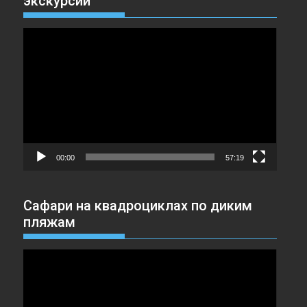
экскурсии
Видеоплеер
00:00
57:19
Сафари на квадроциклах по диким
пляжам
Видеоплеер