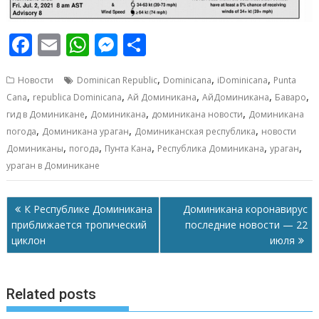
F
E
W
M
О
ac
m
h
e
т
,
,
,
Новости
Dominican Republic
Dominicana
iDominicana
Punta
e
ai
at
ss
п
,
,
,
,
,
Cana
republica Dominicana
Ай Доминикана
АйДоминикана
Баваро
b
l
s
e
р
,
,
,
гид в Доминикане
Доминикана
доминикана новости
Доминикана
o
A
n
а
,
,
,
погода
Доминикана ураган
Доминиканская республика
новости
,
,
,
,
,
Доминиканы
погода
Пунта Кана
Республика Доминикана
ураган
o
p
g
в
ураган в Доминикане
k
p
er
и
т
Навигация
К Республике Доминикана
Доминикана коронавирус
ь
по
приближается тропический
последние новости — 22
записям
циклон
июля
Related posts