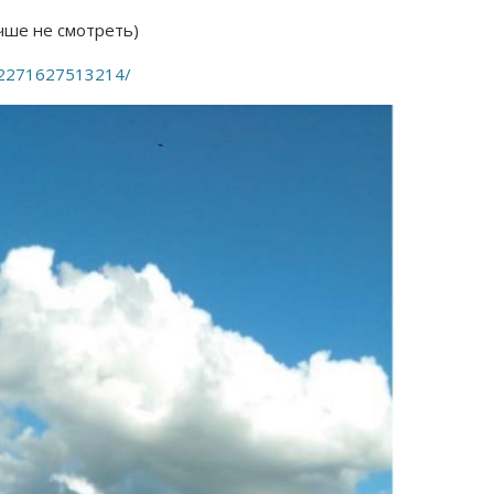
чше не смотреть)
662271627513214/