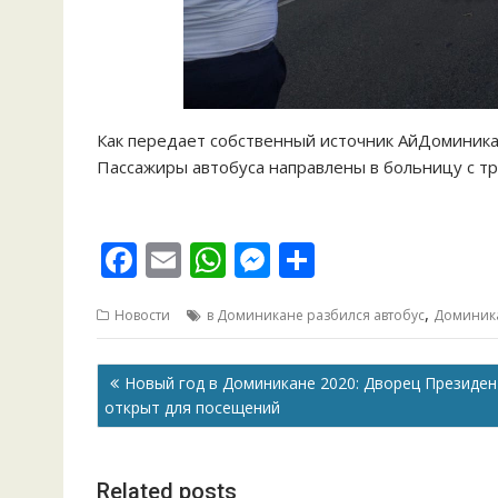
Как передает собственный источник АйДоминика
Пассажиры автобуса направлены в больницу с тр
F
E
W
M
О
ac
m
h
e
т
,
Новости
в Доминикане разбился автобус
Доминик
e
ai
at
ss
п
b
l
s
e
р
Навигация
Новый год в Доминикане 2020: Дворец Президен
o
A
n
а
по
открыт для посещений
o
p
g
в
записям
k
p
er
и
Related posts