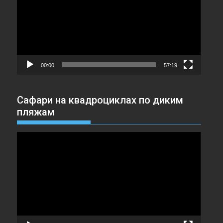
00:00
57:19
Сафари на квадроциклах по диким
пляжам
Видеоплеер