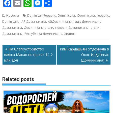
F
E
W
M
О
ac
m
h
e
т
,
,
,
Новости
Dominican Republic
Dominicana
iDominicana
republica
e
ai
at
ss
п
,
,
,
,
Dominicana
Ай Доминикана
АйДоминикана
гид в Доминикане
b
l
s
e
р
,
,
,
Доминикана
Доминикана отели
новости Доминиканы
отели
o
A
n
а
,
,
Доминиканы
Республика Доминикана
Хилтон
o
p
g
в
Навигация
k
p
er
и
На благоустройство
Ким Кардашьян отдохнула в
по
пляжа Макао потратят $1,2
Охос Индигенас
т
записям
млн дол
(Доминикана)
ь
Related posts