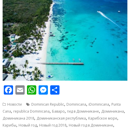
F
E
W
M
О
ac
m
h
e
т
,
,
,
Новости
Dominican Republic
Dominicana
iDominicana
Punta
e
ai
at
ss
п
,
,
,
,
,
Cana
republica Dominicana
Баваро
гид в Доминикане
Доминикана
b
l
s
e
р
,
,
,
Доминикана 2018
Доминиканская республика
Карибское море
o
A
n
а
,
,
,
,
Карибы
Новый год
Новый год 2018
Новый год в Доминикане