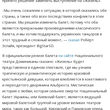
принято решение заменить выступление на «Жизель».
-Мы очень сожалеем о ситуации, в которой оказались обе
страны, а также обо всех последствиях конфликта в этих
странах. Мы решили изменить балет, потому что оба
являются прекрасными произведениями классического
балета, и мы хотим поддержать украинских танцоров в
этот трудный и сложный момент, —
сказал
Роберт
Эспайя, президент BigStarSD.
В официальном релизе балета
на сайте
Национального
театра Доминиканы сказано: «Жизель» будет
представлена ​​в едином спектакле, где мы узнаем
трагическую и романтическую историю красивой
крестьянской девушки, которая влюбляется в кокетливого
и переодетого дворянина Альбрехта. Мистическая
история о любви, которая сильнее смерти. Национальный
балет Украины, или Киевский балет, является ведущей
мировой балетной труппой на уровне великих театров
мира, таких как Большой, Кировский и Парижская опера,