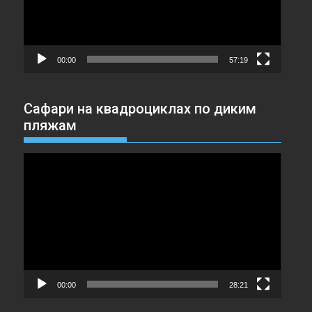
00:00
57:19
Сафари на квадроциклах по диким
пляжам
Видеоплеер
00:00
28:21