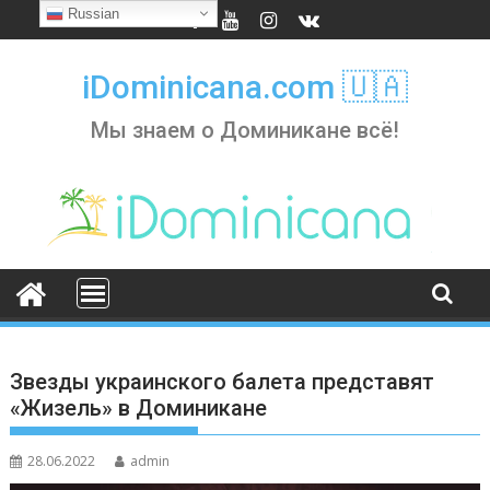
Skip
Russian
to
content
iDominicana.com 🇺🇦
Мы знаем о Доминикане всё!
Звезды украинского балета представят
«Жизель» в Доминикане
28.06.2022
admin