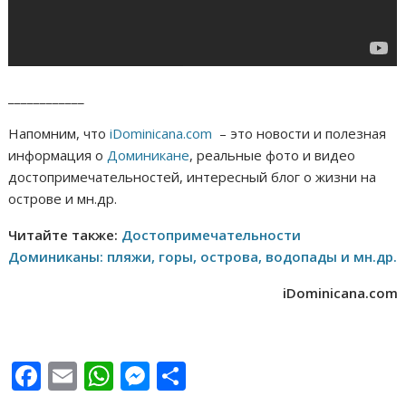
____________
Напомним, что
iDominicana.com
– это новости и полезная
информация о
Доминикане
, реальные фото и видео
достопримечательностей, интересный блог о жизни на
острове и мн.др.
Читайте также:
Достопримечательности
Доминиканы: пляжи, горы, острова, водопады и мн.др.
iDominicana.com
F
E
W
M
О
ac
m
h
e
т