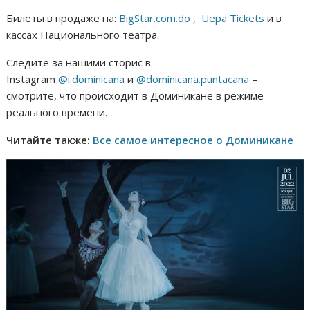
Билеты в продаже на:
BigStar.com.do
,
Uepa Tickets
и в
кассах Национального театра.
Следите за нашими сторис в
Instagram
@i.dominicana
и
@dominicana.puntacana
–
смотрите, что происходит в Доминикане в режиме
реального времени.
Читайте также:
Все самое интересное о Доминикане