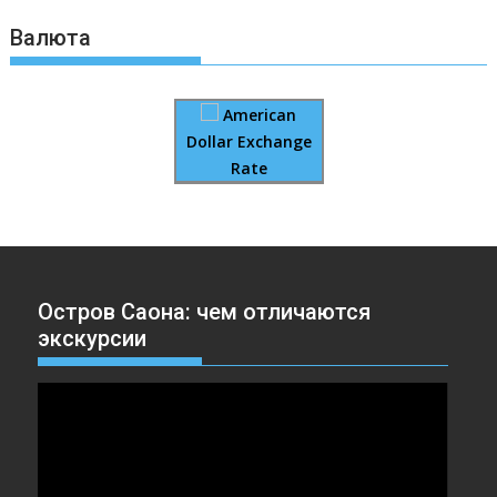
Валюта
American
Dollar Exchange
Rate
Остров Саона: чем отличаются
экскурсии
Видеоплеер