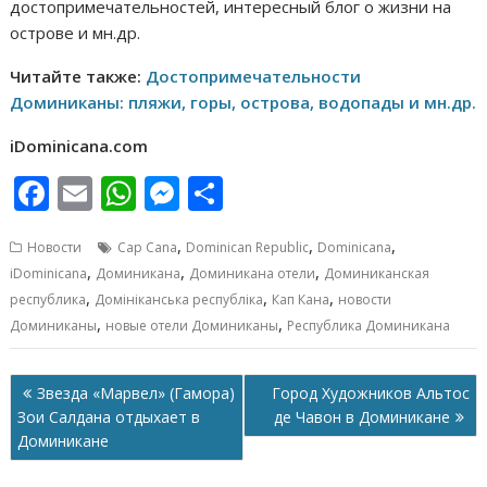
достопримечательностей, интересный блог о жизни на
острове и мн.др.
Читайте также:
Достопримечательности
Доминиканы: пляжи, горы, острова, водопады и мн.др.
iDominicana.com
F
E
W
M
О
ac
m
h
e
т
,
,
,
Новости
Cap Cana
Dominican Republic
Dominicana
e
ai
at
ss
п
,
,
,
iDominicana
Доминикана
Доминикана отели
Доминиканская
b
l
s
e
р
,
,
,
республика
Домініканська республіка
Кап Кана
новости
o
A
n
а
,
,
Доминиканы
новые отели Доминиканы
Республика Доминикана
o
p
g
в
Навигация
k
p
er
и
Звезда «Марвел» (Гамора)
Город Художников Альтос
по
Зои Салдана отдыхает в
де Чавон в Доминикане
т
записям
Доминикане
ь