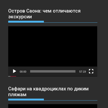
Остров Саона: чем отличаются
экскурсии
Видеоплеер
00:00
57:19
Сафари на квадроциклах по диким
пляжам
Видеоплеер