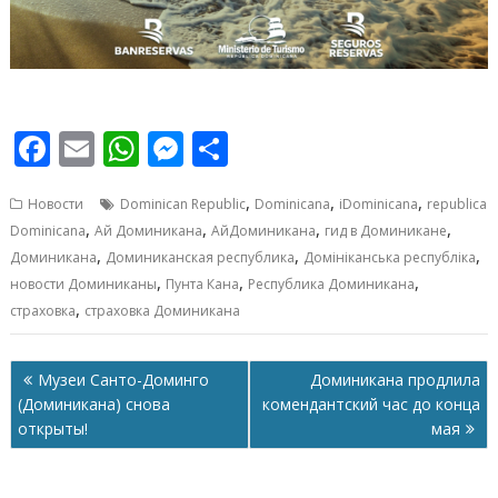
F
E
W
M
О
ac
m
h
e
т
,
,
,
Новости
Dominican Republic
Dominicana
iDominicana
republica
e
ai
at
ss
п
,
,
,
,
Dominicana
Ай Доминикана
АйДоминикана
гид в Доминикане
b
l
s
e
р
,
,
,
Доминикана
Доминиканская республика
Домініканська республіка
o
A
n
а
,
,
,
новости Доминиканы
Пунта Кана
Республика Доминикана
,
страховка
страховка Доминикана
o
p
g
в
k
p
er
и
Навигация
Музеи Санто-Доминго
Доминикана продлила
т
по
(Доминикана) снова
комендантский час до конца
ь
записям
открыты!
мая