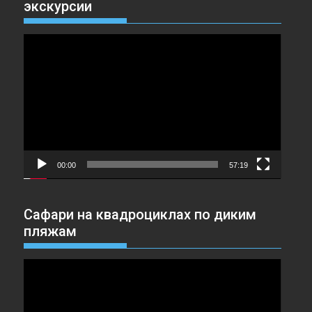
экскурсии
Видеоплеер
00:00
57:19
Сафари на квадроциклах по диким
пляжам
Видеоплеер