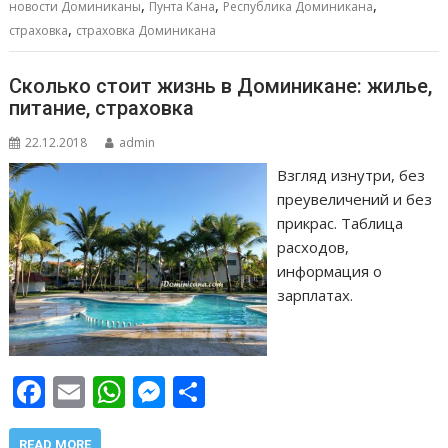
,
,
,
новости Доминиканы
Пунта Кана
Республика Доминикана
k
p
er
и
,
страховка
страховка Доминикана
т
ь
Сколько стоит жизнь в Доминикане: жилье,
питание, страховка
22.12.2018
admin
Взгляд изнутри, без
преувеличений и без
прикрас. Таблица
расходов,
информация о
зарплатах.
F
E
W
M
О
ac
m
h
e
т
READ MORE