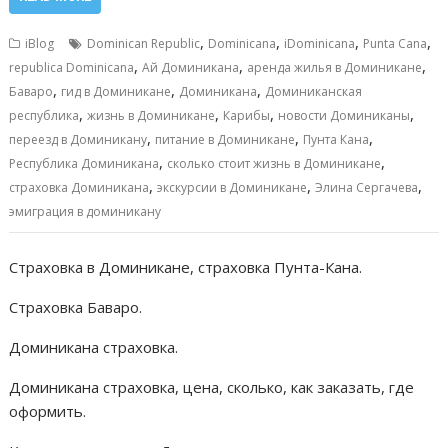
e
ai
at
ss
п
b
l
s
e
р
,
,
,
,
iBlog
Dominican Republic
Dominicana
iDominicana
Punta Cana
o
A
n
а
,
,
,
republica Dominicana
Ай Доминикана
аренда жилья в Доминикане
,
,
,
o
p
g
в
Баваро
гид в Доминикане
Доминикана
Доминиканская
,
,
,
,
республика
жизнь в Доминикане
Карибы
новости Доминиканы
k
p
er
и
,
,
,
переезд в Доминикану
питание в Доминикане
Пунта Кана
т
,
,
Республика Доминикана
сколько стоит жизнь в Доминикане
,
,
,
ь
страховка Доминикана
экскурсии в Доминикане
Элина Сергачева
эмиграция в доминикану
Страховка в Доминикане, страховка Пунта-Кана.
Страховка Баваро.
Доминикана страховка.
Доминикана страховка, цена, сколько, как заказать, где
оформить.