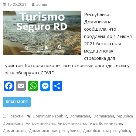
15.05.2021
admin
Республика
Доминикана
сообщила, что
продлена до 12 июня
2021 бесплатная
медицинская
страховка для
туристов. Которая покроет все основные расходы, если у
гостя обнаружат COVID.
F
E
W
M
О
ac
m
h
e
т
e
ai
at
ss
п
READ MORE
b
l
s
e
р
,
,
,
Новости
Dominican Republic
Dominicana
iDominicana
republica
o
A
n
а
,
,
,
,
Dominicana
Ай Доминикана
АйДоминикана
гид в Доминикане
,
,
,
o
p
g
в
Доминикана
Доминиканская республика
Домініканська республіка