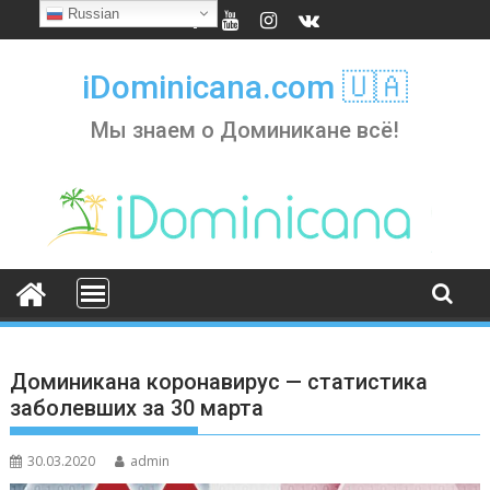
Skip
Russian
to
content
iDominicana.com 🇺🇦
Мы знаем о Доминикане всё!
Доминикана коронавирус — статистика
заболевших за 30 марта
30.03.2020
admin