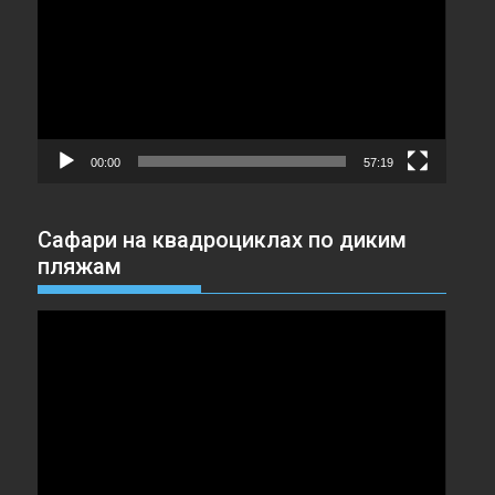
00:00
57:19
Сафари на квадроциклах по диким
пляжам
Видеоплеер