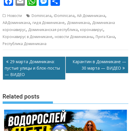
F
E
W
M
О
ac
m
h
e
т
,
,
,
Новости
Dominicana
iDominicana
Ай Доминикана
e
ai
at
ss
п
,
,
,
АйДоминикана
гид в Доминикане
Доминикана
Доминикана
b
l
s
e
р
,
,
,
коронавирус
Доминиканская республика
коронавирус
o
A
n
а
,
,
,
Коронавирус в Доминикане
новости Доминиканы
Пунта Кана
Республика Доминикана
o
p
g
в
k
p
er
и
Навигация
29 марта Доминикана:
Карантин в Доминикане —
т
по
пустые улицы и блок-посты
30 марта — ВИДЕО
ь
записям
— ВИДЕО
Related posts