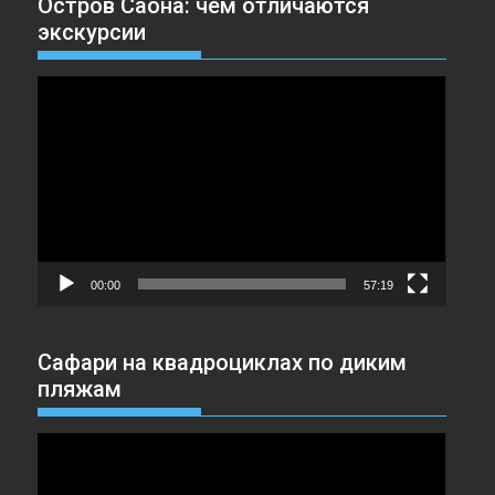
Остров Саона: чем отличаются
экскурсии
Видеоплеер
00:00
57:19
Сафари на квадроциклах по диким
пляжам
Видеоплеер