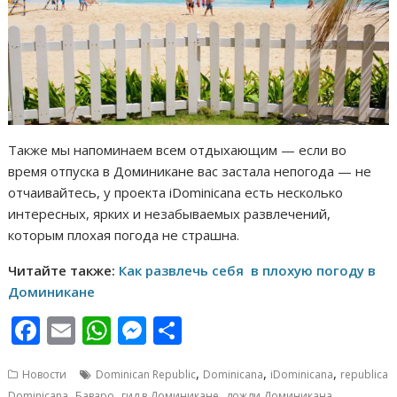
Также мы напоминаем всем отдыхающим — если во
время отпуска в Доминикане вас застала непогода — не
отчаивайтесь, у проекта iDominicana есть несколько
интересных, ярких и незабываемых развлечений,
которым плохая погода не страшна.
Читайте также:
Как развлечь себя в плохую погоду в
Доминикане
F
E
W
M
О
ac
m
h
e
т
,
,
,
Новости
Dominican Republic
Dominicana
iDominicana
republica
e
ai
at
ss
п
,
,
,
,
Dominicana
Баваро
гид в Доминикане
дожди Доминикана