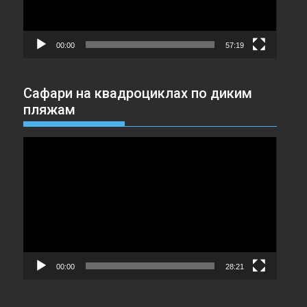
00:00
57:19
Сафари на квадроциклах по диким
пляжам
Видеоплеер
00:00
28:21