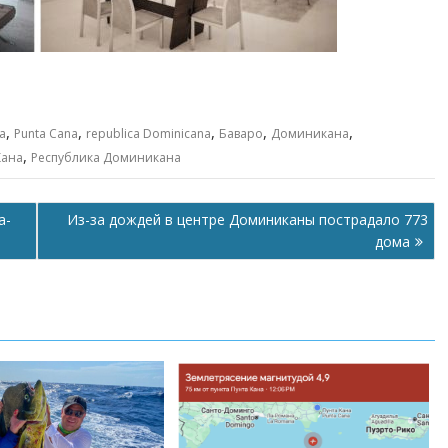
,
,
,
,
,
a
Punta Cana
republica Dominicana
Баваро
Доминикана
,
Кана
Республика Доминикана
а-
Из-за дождей в центре Доминиканы пострадало 773
дома