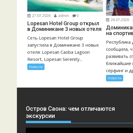
27.07.2026
admin
0
26.07.2026
Lopesan Hotel Group открыл
Доминикан
в Доминикане 3 новых отеля
на спорти
Сеть Lopesan Hotel Group
Республика
запустила в Доминикане 3 новых
сообщила, 
отеля: Lopesan Caoba Lagoon
развивать с
Resort, Lopesan Serenity...
ближайшие г
Новости
серфинг и др
Новости
Остров Саона: чем отличаются
экскурсии
Видеоплеер