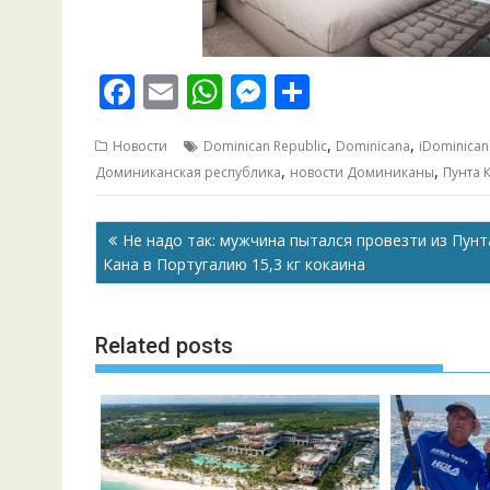
F
E
W
M
О
ac
m
h
e
т
,
,
Новости
Dominican Republic
Dominicana
iDominican
e
ai
at
ss
п
,
,
Доминиканская республика
новости Доминиканы
Пунта 
b
l
s
e
р
o
A
n
а
Навигация
Не надо так: мужчина пытался провезти из Пунт
o
p
g
в
по
Кана в Португалию 15,3 кг кокаина
записям
k
p
er
и
т
Related posts
ь