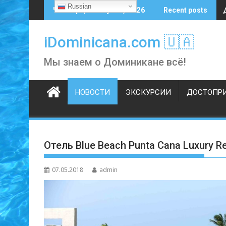
Skip
Russian
Четверг, 6 августа, 2026
Recent posts
to
content
iDominicana.com 🇺🇦
Мы знаем о Доминикане всё!
НОВОСТИ
ЭКСКУРСИИ
ДОСТОПР
Отель Blue Beach Punta Cana Luxury R
07.05.2018
admin