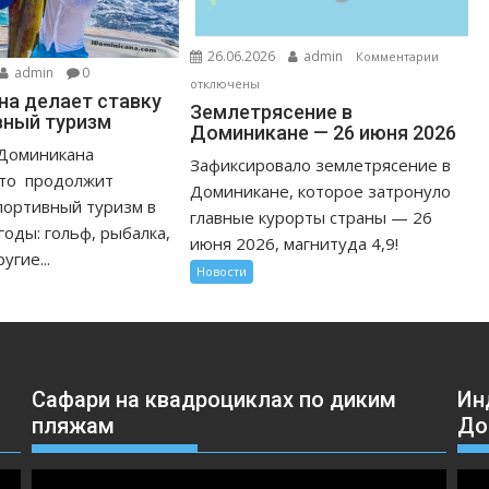
к
26.06.2026
admin
Комментарии
admin
0
записи
отключены
а делает ставку
Землет
Землетрясение в
вный туризм
в
Доминикане — 26 июня 2026
Домини
 Доминикана
Зафиксировало землетрясение в
—
что продолжит
Доминикане, которое затронуло
26
портивный туризм в
главные курорты страны — 26
июня
оды: гольф, рыбалка,
июня 2026, магнитуда 4,9!
2026
угие...
Новости
Сафари на квадроциклах по диким
Ин
пляжам
До
Видеоплеер
Вид