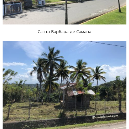
Санта Барбара де Самана