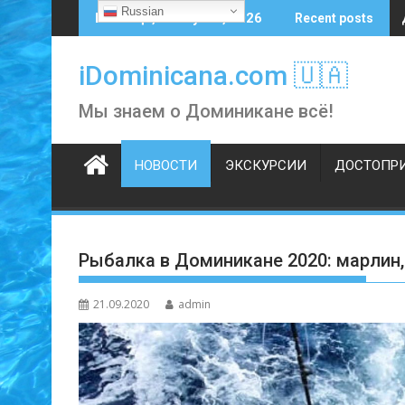
Skip
Russian
Пятница, 7 августа, 2026
Recent posts
to
content
iDominicana.com 🇺🇦
Мы знаем о Доминикане всё!
НОВОСТИ
ЭКСКУРСИИ
ДОСТОПР
Рыбалка в Доминикане 2020: марлин,
21.09.2020
admin