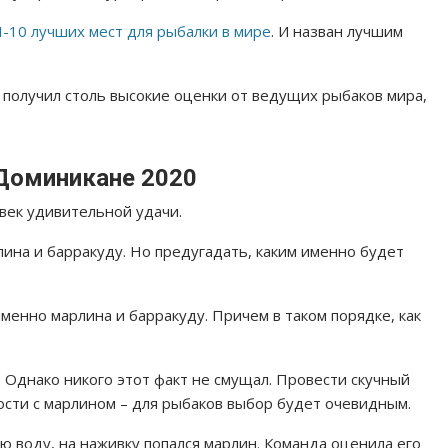
-10 лучших мест для рыбалки в мире
. И назван лучшим
и получил столь высокие оценки от ведущих рыбаков мира,
Доминикане 2020
овек удивительной удачи.
лина и барракуду. Но предугадать, каким именно будет
менно марлина и барракуду. Причем в таком порядке, как
 Однако никого этот факт не смущал. Провести скучный
ости с марлином – для рыбаков выбор будет очевидным.
 воду, на наживку попался марлин. Команда оценила его