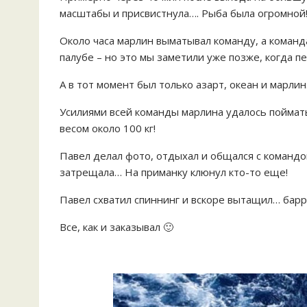
масштабы и присвистнула…. Рыба была огромной!
Около часа марлин выматывал команду, а команда
палубе – но это мы заметили уже позже, когда п
А в тот момент был только азарт, океан и марлин
Усилиями всей команды марлина удалось поймать
весом около 100 кг!
Павел делал фото, отдыхал и общался с командой
затрещала… На приманку клюнул кто-то еще!
Павел схватил спиннинг и вскоре вытащил… барр
Все, как и заказывал 🙂