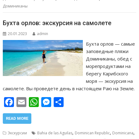
o
p
g
в
Доминиканы
k
p
er
и
т
Бухта орлов: экскурсия на самолете
ь
20.01.2023
admin
Бухта орлов — самые
заповедные пляжи
Доминиканы, обед с
морепродуктами на
берегу Карибского
моря — экскурсия на
самолете. Вы проведете день в настоящем Раю на Земле.
F
E
W
M
О
ac
m
h
e
т
e
ai
at
ss
п
READ MORE
b
l
s
e
р
,
,
,
Экскурсии
Bahia de las Aguilas
Dominican Republic
Dominicana