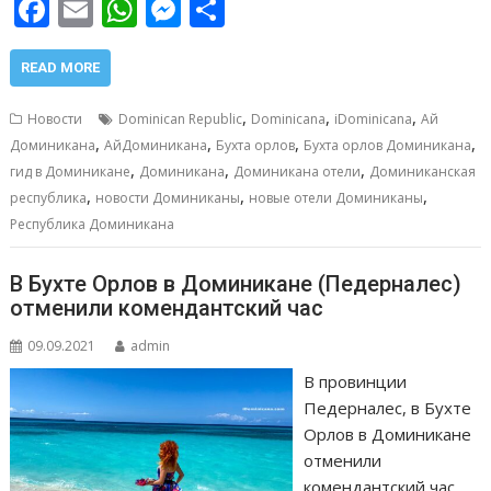
F
E
W
M
О
ac
m
h
e
т
e
ai
at
ss
п
READ MORE
b
l
s
e
р
,
,
,
Новости
Dominican Republic
Dominicana
iDominicana
Ай
o
A
n
а
,
,
,
,
Доминикана
АйДоминикана
Бухта орлов
Бухта орлов Доминикана
,
,
,
o
p
g
в
гид в Доминикане
Доминикана
Доминикана отели
Доминиканская
,
,
,
республика
новости Доминиканы
новые отели Доминиканы
k
p
er
и
Республика Доминикана
т
ь
В Бухте Орлов в Доминикане (Педерналес)
отменили комендантский час
09.09.2021
admin
В провинции
Педерналес, в Бухте
Орлов в Доминикане
отменили
комендантский час.