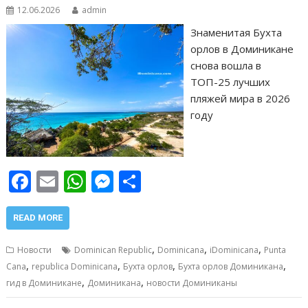
12.06.2026
admin
Знаменитая Бухта
орлов в Доминикане
снова вошла в
ТОП-25 лучших
пляжей мира в 2026
году
F
E
W
M
О
ac
m
h
e
т
e
ai
at
ss
п
READ MORE
b
l
s
e
р
,
,
,
Новости
Dominican Republic
Dominicana
iDominicana
Punta
o
A
n
а
,
,
,
,
Cana
republica Dominicana
Бухта орлов
Бухта орлов Доминикана
,
,
o
p
g
в
гид в Доминикане
Доминикана
новости Доминиканы