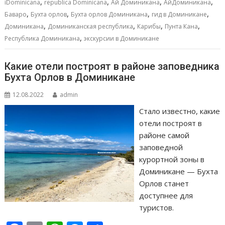
o
A
n
а
,
,
,
,
iDominicana
republica Dominicana
Ай Доминикана
АйДоминикана
,
,
,
,
o
p
g
в
Баваро
Бухта орлов
Бухта орлов Доминикана
гид в Доминикане
,
,
,
,
Доминикана
Доминиканская республика
Карибы
Пунта Кана
k
p
er
и
,
Республика Доминикана
экскурсии в Доминикане
т
ь
Какие отели построят в районе заповедника
Бухта Орлов в Доминикане
12.08.2022
admin
Стало известно, какие
отели построят в
районе самой
заповедной
курортной зоны в
Доминикане — Бухта
Орлов станет
доступнее для
туристов.