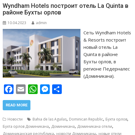
k
p
er
и
Wyndham Hotels построит отель La Quinta в
т
районе Бухты орлов
ь
10.04.2023
admin
Сеть Wyndham Hotels
& Resorts построит
новый отель La
Quinta в районе
Бухты орлов, в
регионе Педерналес
(Доминикана).
F
E
W
M
О
ac
m
h
e
т
e
ai
at
ss
п
READ MORE
b
l
s
e
р
,
,
,
Новости
Bahia de las Aguilas
Dominican Republic
Бухта орлов
o
A
n
а
,
,
,
Бухта орлов Доминикана
Доминикана
Доминикана отели
,
,
Доминиканская республика
новости Доминиканы
новые отели