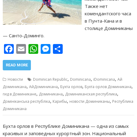
Также нет
комендантского часа
в Пунта-Кана и в
столице Доминиканы
— Санто-Доминго.
F
E
W
M
О
ac
m
h
e
т
e
ai
at
ss
п
READ MORE
b
l
s
e
р
,
,
,
Новости
Dominican Republic
Dominicana
iDominicana
Ай
o
A
n
а
,
,
,
,
Доминикана
АйДоминикана
Бухта орлов
Бухта орлов Доминикана
,
,
,
o
p
g
в
гид в Доминикане
Доминикана
Доминиканская республика
,
,
,
Домініканська республіка
Карибы
новости Доминиканы
Республика
k
p
er
и
Доминикана
т
ь
Бухта орлов в Республике Доминикана — одна из самых
красивых и заповедных курортный зон. Национальный