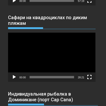
00:00
57:19
Сафари на квадроциклах по диким
пляжам
Видеоплеер
00:00
28:21
Индивидуальная рыбалка в
Доминикане (порт Cap Cana)