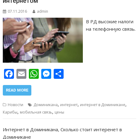
интернетом
07.11.2016
admin
В РД высокие налоги
на телефонную связь.
F
E
W
M
О
ac
m
h
e
т
e
ai
at
ss
п
READ MORE
b
l
s
e
р
,
,
,
Новости
Доминикана
интернет
интернет в Доминикане
o
A
n
а
,
,
Карибы
мобильная связь
цены
o
p
g
в
Интернет в Доминикана, Сколько стоит интеренет в
k
p
er
и
Доминикане