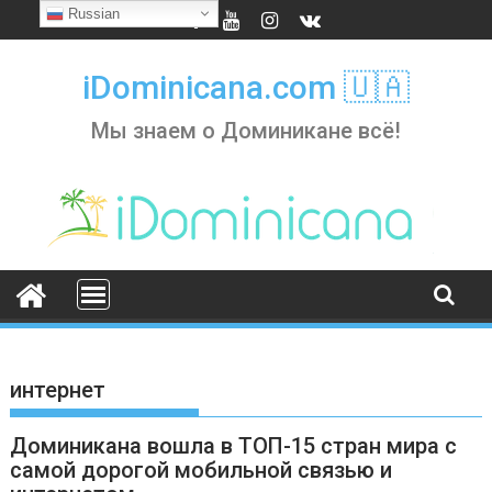
Skip
Russian
to
content
iDominicana.com 🇺🇦
Мы знаем о Доминикане всё!
интернет
Доминикана вошла в ТОП-15 стран мира с
самой дорогой мобильной связью и