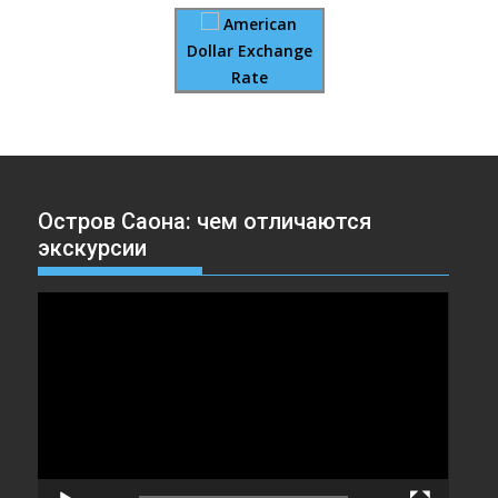
American
Dollar Exchange
Rate
Остров Саона: чем отличаются
экскурсии
Видеоплеер