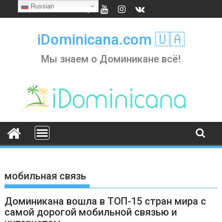
Skip
Russian
to
content
iDominicana.com 🇺🇦
Мы знаем о Доминикане всё!
мобильная связь
Доминикана вошла в ТОП-15 стран мира с
самой дорогой мобильной связью и