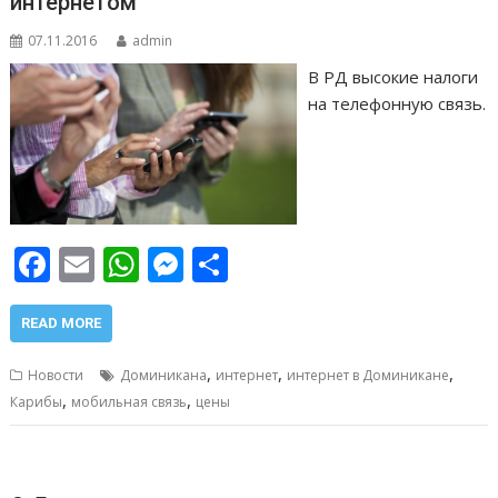
интернетом
07.11.2016
admin
В РД высокие налоги
на телефонную связь.
F
E
W
M
О
ac
m
h
e
т
e
ai
at
ss
п
READ MORE
b
l
s
e
р
,
,
,
Новости
Доминикана
интернет
интернет в Доминикане
o
A
n
а
,
,
Карибы
мобильная связь
цены
o
p
g
в
k
p
er
и