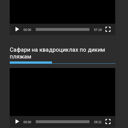
00:00
57:19
Сафари на квадроциклах по диким
пляжам
Видеоплеер
00:00
28:21