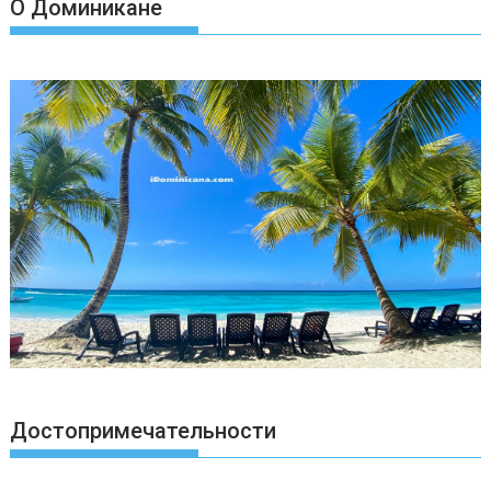
т
О Доминикане
ь
Достопримечательности