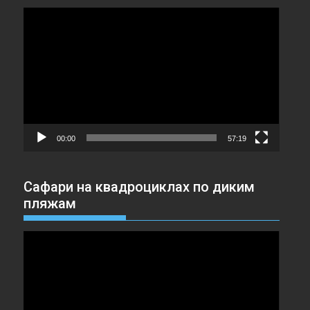
Видеоплеер
00:00
57:19
Сафари на квадроциклах по диким
пляжам
Видеоплеер