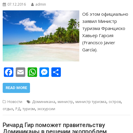
07.12.2016
admin
Об этом официально
заявил Министр
туризма Франциско
Хавьер Гарсия
(Francisco Javier
García).
F
E
W
M
О
ac
m
h
e
т
e
ai
at
ss
п
READ MORE
b
l
s
e
р
,
,
,
,
Новости
Доминикана
министр
министр туризма
остров
o
A
n
а
,
,
,
отдых
РД
туризм
экскурсии
o
p
g
в
Ричард Гир поможет правительству
k
p
er
и
Доминиканы в решении экопроблем