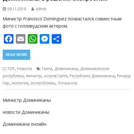
т
09.11.2016
admin
ь
Министр Francisco Dominguez похвастался совместным
фото с голливудским актером.
F
E
W
M
О
ac
m
h
e
т
e
ai
at
ss
п
READ MORE
b
l
s
e
р
,
,
,
TOP
Новости
Гаити
Доминикана
Доминиканская
o
A
n
а
,
,
,
,
республика
министр
остров Гаити
Республика Доминикана
Ричард
,
,
,
o
p
g
в
Гир
экология
экопроблемы
Эспаньола
k
p
er
и
Министр Доминиканы
т
новости Доминиканы
ь
Доминикана онлайн