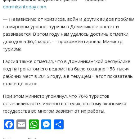
dominicantoday.com.
— Независимо от кризисов, войн и других видов проблем
на мировом уровне, туризм в Доминикане растет и
развивается. В этом году нам удалось достичь отметки
доходов в $6,4 млрд, — прокомментировал Министр
туризма.
Гарсия также отметил, что в Доминиканской республике
под патронатом его ведомства было создано 158 тысяч
рабочих мест в 2015 году, а в текущем – этот показатель
стал еще выше.
При этом министр упомянул, что 76% туристов
останавливаются именно в отелях, поэтому экономика
государства во многом зависит от их работы.
F
E
W
M
О
ac
m
h
e
т