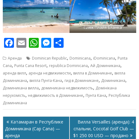
Пляж Плайя Бланка
F
E
W
M
О
ac
m
h
e
т
,
,
,
Аренда
Dominican Republic
Dominicana
iDominicana
Punta
e
ai
at
ss
п
,
,
,
,
Cana
Punta Cana Resort
republica Dominicana
Ай Доминикана
b
l
s
e
р
,
,
,
аренда вилл
аренда недвижимости
вилла в Доминикане
вилла
o
A
n
а
,
,
,
,
Доминикана
вилла Пунта-Кана
гид в Доминикане
Доминикана
,
,
Доминикана вилла
доминикана недвижимость
Домінікана
o
p
g
в
,
,
,
нерухомість
недвижимость в Доминикане
Пунта Кана
Республика
k
p
er
и
Доминикана
т
ь
Навигация
Катамаран в Республике
Вилла Versailles (аренда): 4
по
Доминикана (Cap Cana) —
спальни, Cocotal Golf Club —
записям
аренда
$1 250 00 USD — продано