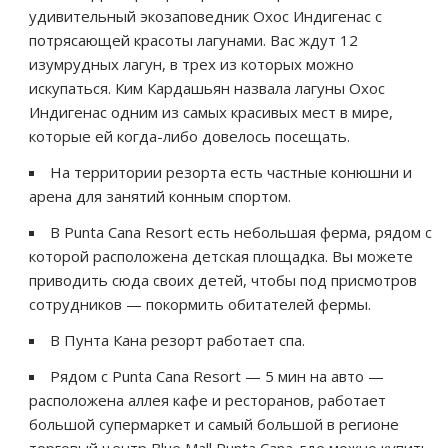
удивительный экозаповедник Охос Индигенас с
потрясающей красоты лагунами. Вас ждут 12
изумрудных лагун, в трех из которых можно
искупаться. Ким Кардашьян назвала лагуны Охос
Индигенас одним из самых красивых мест в мире,
которые ей когда-либо довелось посещать.
На территории резорта есть частные конюшни и
арена для занятий конным спортом.
В Punta Cana Resort есть небольшая ферма, рядом с
которой расположена детская площадка. Вы можете
приводить сюда своих детей, чтобы под присмотров
сотрудников — покормить обитателей фермы.
В Пунта Кана резорт работает спа.
Рядом с Punta Cana Resort — 5 мин на авто —
расположена аллея кафе и ресторанов, работает
большой супермаркет и самый большой в регионе
торговый центр Blue Mall Punta Cana. где можно купить