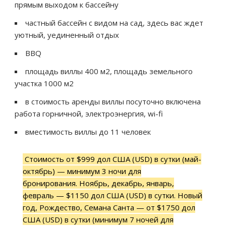
прямым выходом к бассейну
частный бассейн с видом на сад, здесь вас ждет
уютный, уединенный отдых
BBQ
площадь виллы 400 м2, площадь земельного
участка 1000 м2
в стоимость аренды виллы посуточно включена
работа горничной, электроэнергия, wi-fi
вместимость виллы до 11 человек
Стоимость от $999 дол США (USD) в сутки (май-
октябрь) — минимум 3 ночи для
бронирования. Ноябрь, декабрь, январь,
февраль — $1150 дол США (USD) в сутки. Новый
год, Рождество, Семана Санта — от $1750 дол
США (USD) в сутки (минимум 7 ночей для