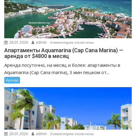
—
аренда
к
28.01.2026
admin
Комментарии
отключены
записи
Апартаменты Aquamarina (Cap Cana Marina) —
Апартаменты
аренда от $4800 в месяц
Aquamarina
Аренда посуточно, на месяц и более: апартаменты в
(Cap
Aquamarina (Cap Cana marina), 3 мин пешком от...
Cana
Аренда
Marina)
—
аренда
от
$4800
в
месяц
к
28.01.2026
admin
Комментарии
отключены