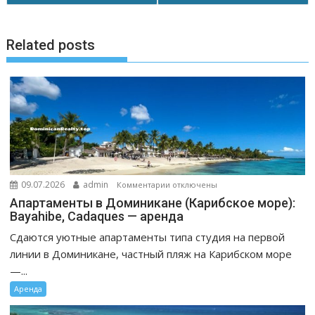
Related posts
к
09.07.2026
admin
Комментарии
отключены
записи
Апартаменты в Доминикане (Карибское море):
Апартаменты
Bayahibe, Cadaques — аренда
в
Сдаются уютные апартаменты типа студия на первой
Доминикане
линии в Доминикане, частный пляж на Карибском море
(Карибское
—...
море):
Аренда
Bayahibe,
Cadaques