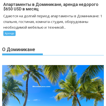
записи
Апартаменты в Доминикане, аренда недорого
Апартаменты
$650 USD в месяц
в
Сдаются на долгий период апартаменты в Доминикане: 1
Доминикане,
спальня, гостиная, комната-студия, оборудованы
аренда
необходимой мебелью и техникой...
недорого
Аренда
$650
USD
в
О Доминикане
месяц