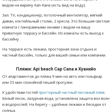
видом на марину Кап-Кана (есть вид на воду).
Зал: TV, кондиционер, потолочный вентилятор, мягкий
диван, коктейльный столик, 2 кресла. Это большая светлая
комната с панорамными окнами с видом на вашу
приватную террасу и бассейн. Из комнаты есть выход к
бассейну.
На террасе есть лежаки, просторная зона отдыха и
частный бассейн, только для вашей семьи или компании.
Пляжи:
Api
beach
Cap Cana и Хуанийо
От апартаментов до пляжа 9 мин на авто или гольфкар
или 35 мин спокойной пешей прогулки.
К удобствам гостей
просторный частный песчаный пляж
.
Белый песок, лазурная вода, установлена защита вол волн
и водорослей. На берегу – удобные лежаки и беседки от
солнца.