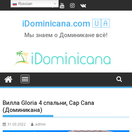
Skip
Russian
to
content
iDominicana.com 🇺🇦
Мы знаем о Доминикане всё!
Вилла Gloria 4 спальни, Cap Cana
(Доминикана)
31.03.2022
admin