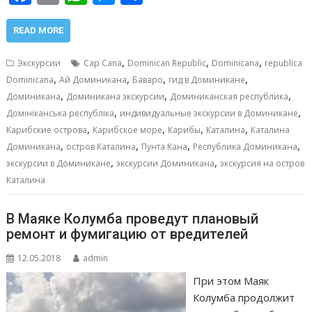
ac
m
h
e
т
e
ai
at
ss
п
READ MORE
b
l
s
e
р
,
,
,
Экскурсии
Cap Cana
Dominican Republic
Dominicana
republica
o
A
n
а
,
,
,
,
Dominicana
Ай Доминикана
Баваро
гид в Доминикане
,
,
,
o
p
g
в
Доминикана
Доминикана экскурсии
Доминиканская республика
,
,
Домініканська республіка
индивидуальные экскурсии в Доминикане
k
p
er
и
,
,
,
,
Карибские острова
Карибское море
Карибы
Каталина
Каталина
т
,
,
,
,
Доминикана
остров Каталина
Пунта Кана
Республика Доминикана
,
,
ь
экскурсии в Доминикане
экскурсии Доминикана
экскурсия на остров
Каталина
В Маяке Колумба проведут плановый
ремонт и фумигацию от вредителей
12.05.2018
admin
При этом Маяк
Колумба продолжит