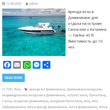
12.08.2025
admin
Аренда яхты в
Доминикане для
отдыха на острове
Саона или о.Каталина
— Fairline 43 ft.
Вместимость до 10
чел.
F
E
W
M
О
ac
m
h
e
т
e
ai
at
ss
п
READ MORE
b
l
s
e
р
,
,
,
TOP
Яхты
аренда яхт Доминикана
Доминикана экскурсии
o
A
n
а
,
,
,
индивидуальные экскурсии в Доминикане
остров Саона
Пунта Кана
,
,
,
,
o
p
g
в
Саона
экскурсии Доминикана
экскурсии Пунта Кана
яхта
яхта
,
,
,
АйДоминикана
яхта в аренду Доминикана
яхта в Доминикане
яхта в