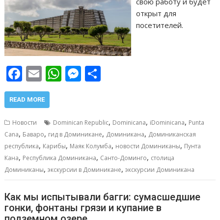
свою работу и будет
открыт для
посетителей.
F
E
W
M
О
ac
m
h
e
т
e
ai
at
ss
п
READ MORE
b
l
s
e
р
,
,
,
Новости
Dominican Republic
Dominicana
iDominicana
Punta
o
A
n
а
,
,
,
,
Cana
Баваро
гид в Доминикане
Доминикана
Доминиканская
,
,
,
,
o
p
g
в
республика
Карибы
Маяк Колумба
новости Доминиканы
Пунта
,
,
,
Кана
Республика Доминикана
Санто-Доминго
столица
k
p
er
и
,
,
Доминиканы
экскурсии в Доминикане
экскурсии Доминикана
т
ь
Как мы испытывали багги: сумасшедшие
гонки, фонтаны грязи и купание в
подземном озере