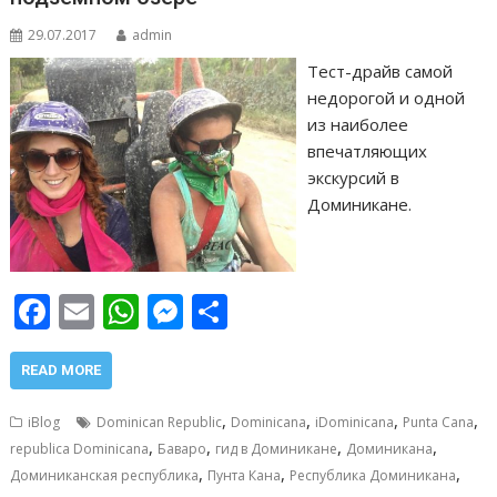
29.07.2017
admin
Тест-драйв самой
недорогой и одной
из наиболее
впечатляющих
экскурсий в
Доминикане.
F
E
W
M
О
ac
m
h
e
т
e
ai
at
ss
п
READ MORE
b
l
s
e
р
,
,
,
,
iBlog
Dominican Republic
Dominicana
iDominicana
Punta Cana
o
A
n
а
,
,
,
,
republica Dominicana
Баваро
гид в Доминикане
Доминикана
,
,
,
o
p
g
в
Доминиканская республика
Пунта Кана
Республика Доминикана