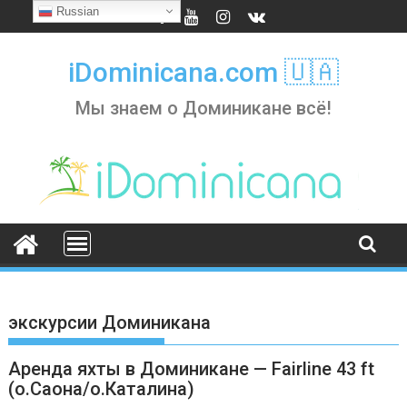
Skip
Russian
to
content
iDominicana.com 🇺🇦
Мы знаем о Доминикане всё!
экскурсии Доминикана
Аренда яхты в Доминикане — Fairline 43 ft
(о.Саона/о.Каталина)