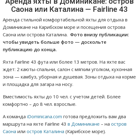
Аренда яхты в Доминикане: остров
Саона или Каталина — Fairline 43
Аренда стильной комфортабельной яхты для отдыха в
Доминикане на Карибском море и посещения острова
Саона или острова Каталина.
Фото внизу публикации:
чтобы увидеть больше фото — доскольте
публикацию до конца.
Яхта Fairline 43 фута или более 13 метров. На яхте вас
ждет: 2 каюты-спальни, салон с мягким уголком, кухонная
зона — камбуз, уборная и душевая. Зоны отдыха на корме
и площадка для загара на носу.
Вместимость яхты до 10 чел. с учетом детей. Более
комфортно – до 8 чел. взрослые.
А команда
iDominicana.com
готова предложить вам два
маршрута на яхте Fairline 43
в Доминикане
– на
остров
Саона
или
остров Каталина
(Карибское море).