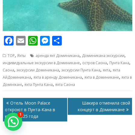
F
E
W
M
О
ac
m
h
e
т
,
,
,
TOP
Яхты
аренда яхт Доминикана
Доминикана экскурсии
e
ai
at
ss
п
,
,
,
индивидуальные экскурсии в Доминикане
остров Саона
Пунта Кана
b
l
s
e
р
,
,
,
,
Саона
экскурсии Доминикана
экскурсии Пунта Кана
яхта
яхта
o
A
n
а
,
,
,
АйДоминикана
яхта в аренду Доминикана
яхта в Доминикане
яхта в
,
,
Домінікані
яхта Пунта Кана
яхта Саона
o
p
g
в
k
p
er
и
Навигация
Отель Moon Palace
Шакира отменила свой
т
по
откроют в Пунта-Кана в
концерт в Доминикане
ь
1
записям
конце 2025 года