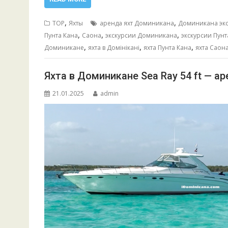
e
ai
at
ss
п
b
l
s
e
р
,
,
TOP
Яхты
аренда яхт Доминикана
Доминикана эк
o
A
n
а
,
,
,
Пунта Кана
Саона
экскурсии Доминикана
экскурсии Пунт
,
,
,
o
p
g
в
Доминикане
яхта в Домінікані
яхта Пунта Кана
яхта Саон
k
p
er
и
Яхта в Доминикане Sea Ray 54 ft — ар
т
21.01.2025
admin
ь