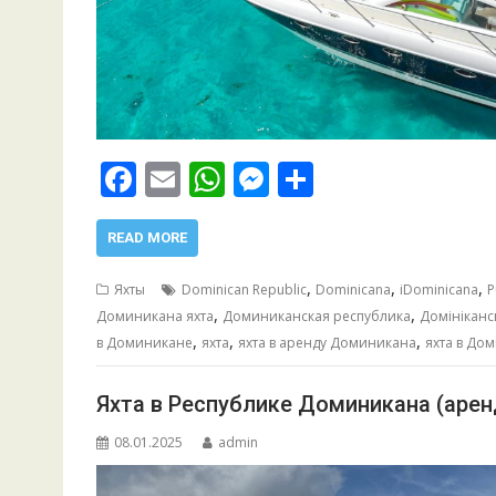
F
E
W
M
О
ac
m
h
e
т
e
ai
at
ss
п
READ MORE
b
l
s
e
р
,
,
,
Яхты
Dominican Republic
Dominicana
iDominicana
P
o
A
n
а
,
,
Доминикана яхта
Доминиканская республика
Домініканс
,
,
,
o
p
g
в
в Доминикане
яхта
яхта в аренду Доминикана
яхта в До
k
p
er
и
Яхта в Республике Доминикана (арен
т
08.01.2025
admin
ь