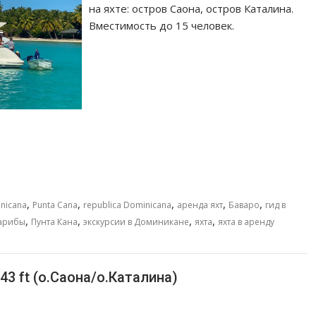
на яхте: остров Саона, остров Каталина.
Вместимость до 15 человек.
,
,
,
,
,
nicana
Punta Cana
republica Dominicana
аренда яхт
Баваро
гид в
,
,
,
,
арибы
Пунта Кана
экскурсии в Доминикане
яхта
яхта в аренду
43 ft (о.Саона/о.Каталина)