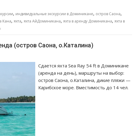
,
,
,
скурсии
индивидуальные экскурсии в Доминикане
остров Саона
,
,
,
,
а Кана
яхта
яхта АйДоминикана
яхта в аренду Доминикана
яхта в
а
енда (остров Саона, о.Каталина)
Сдается яхта Sea Ray 54 ft в Доминикане
(аренда на день), маршруты на выбор:
остров Саона, о.Каталина, дикие пляжи —
Карибское море. Вместимость до 14 чел.