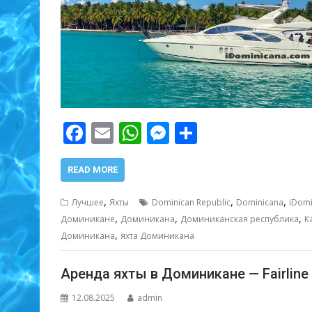
F
E
W
M
О
ac
m
h
e
т
e
ai
at
ss
п
READ MORE
b
l
s
e
р
,
,
,
Лучшее
Яхты
Dominican Republic
Dominicana
iDomi
o
A
n
а
,
,
,
Доминикане
Доминикана
Доминиканская республика
К
,
o
p
g
в
Доминикана
яхта Доминикана
k
p
er
и
Аренда яхты в Доминикане — Fairline 
т
12.08.2025
admin
ь