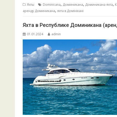
b
l
s
e
р
,
,
,
Яхты
Dominicana
Доминикана
Доминикана яхта
К
o
A
n
а
,
аренду Доминикана
яхта в Домінікані
o
p
g
в
Яхта в Республике Доминикана (аренда
k
p
er
и
т
01.01.2024
admin
ь