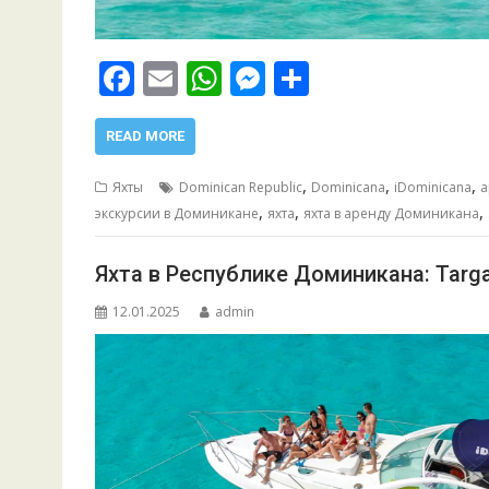
F
E
W
M
О
ac
m
h
e
т
e
ai
at
ss
п
READ MORE
b
l
s
e
р
,
,
,
Яхты
Dominican Republic
Dominicana
iDominicana
а
o
A
n
а
,
,
,
экскурсии в Доминикане
яхта
яхта в аренду Доминикана
o
p
g
в
Яхта в Республике Доминикана: Targa 
k
p
er
и
т
12.01.2025
admin
ь