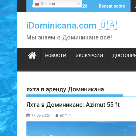
Skip
Russian
Суббота, 8 августа, 2026
Recent posts
to
content
iDominicana.com 🇺🇦
Мы знаем о Доминикане всё!
НОВОСТИ
ЭКСКУРСИИ
ДОСТОПР
яхта в аренду Доминикана
Яхта в Доминикане: Azimut 55 ft
17.08.2025
admin