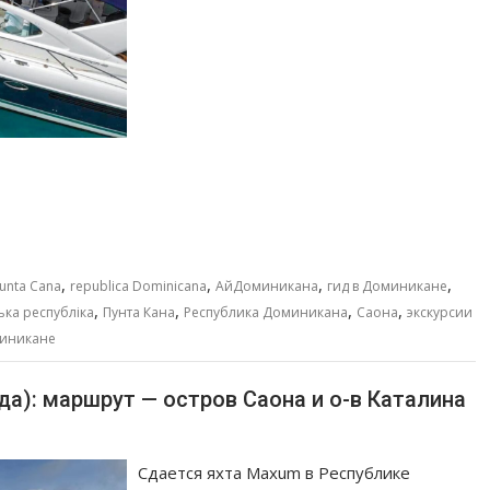
,
,
,
,
unta Cana
republica Dominicana
АйДоминикана
гид в Доминикане
,
,
,
,
ька республіка
Пунта Кана
Республика Доминикана
Саона
экскурсии
миникане
да): маршрут — остров Саона и о-в Каталина
Сдается яхта Maxum в Республике