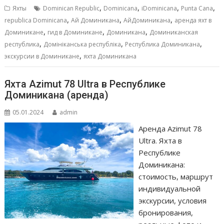
b
l
s
e
р
,
,
,
,
Яхты
Dominican Republic
Dominicana
iDominicana
Punta Cana
o
A
n
а
,
,
,
republica Dominicana
Ай Доминикана
АйДоминикана
аренда яхт в
,
,
,
o
p
g
в
Доминикане
гид в Доминикане
Доминикана
Доминиканская
,
,
,
республика
Домініканська республіка
Республика Доминикана
k
p
er
и
,
экскурсии в Доминикане
яхта Доминикана
т
ь
Яхта Azimut 78 Ultra в Республике
Доминикана (аренда)
05.01.2024
admin
Аренда Azimut 78
Ultra. Яхта в
Республике
Доминикана:
стоимость, маршрут
индивидуальной
экскурсии, условия
бронирования,