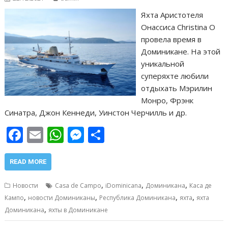
Яхта Аристотеля
Онассиса Christina O
провела время в
Доминикане. На этой
уникальной
суперяхте любили
отдыхать Мэрилин
Монро, Фрэнк
Синатра, Джон Кеннеди, Уинстон Черчилль и др.
F
E
W
M
О
ac
m
h
e
т
e
ai
at
ss
п
READ MORE
b
l
s
e
р
,
,
,
Новости
Casa de Campo
iDominicana
Доминикана
Каса де
o
A
n
а
,
,
,
,
Кампо
новости Доминиканы
Республика Доминикана
яхта
яхта
,
o
p
g
в
Доминикана
яхты в Доминикане