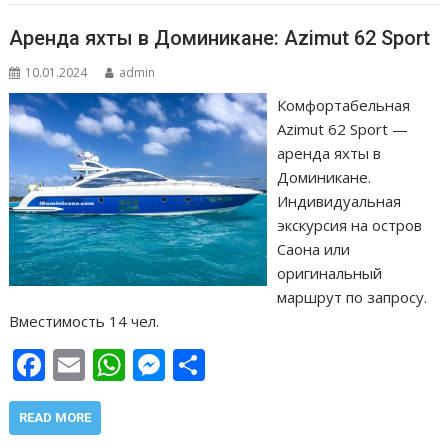
k
p
er
и
т
Аренда яхты в Доминикане: Azimut 62 Sport
ь
10.01.2024
admin
Комфортабельная
Azimut 62 Sport —
аренда яхты в
Доминикане.
Индивидуальная
экскурсия на остров
Саона или
оригинальный
маршрут по запросу.
Вместимость 14 чел.
F
E
W
M
О
ac
m
h
e
т
e
ai
at
ss
п
READ MORE