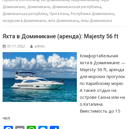
o
A
n
а
,
,
,
o
p
g
в
Доминикане
Доминикана
Доминиканская республика
,
,
,
Домініканська республіка
Пунта Кана
Республика Доминикана
k
p
er
и
,
,
экскурсии в Доминикане
яхта Доминикана
яхты Доминикана
т
ь
Яхта в Доминикане (аренда): Majesty 56 ft
01.11.2022
admin
Комфортабельная
яхта в Доминикане —
Majesty 56 ft, аренда
для морских прогулок
по Карибскому морю.
А также отдых на
острове Саона или на
о.Каталина.
Вместимость до 15
чел.