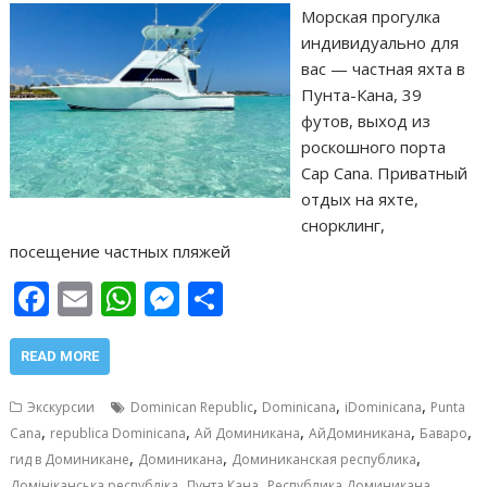
Морская прогулка
индивидуально для
вас — частная яхта в
Пунта-Кана, 39
футов, выход из
роскошного порта
Cap Cana. Приватный
отдых на яхте,
снорклинг,
посещение частных пляжей
F
E
W
M
О
ac
m
h
e
т
e
ai
at
ss
п
READ MORE
b
l
s
e
р
,
,
,
Экскурсии
Dominican Republic
Dominicana
iDominicana
Punta
o
A
n
а
,
,
,
,
,
Cana
republica Dominicana
Ай Доминикана
АйДоминикана
Баваро
,
,
,
o
p
g
в
гид в Доминикане
Доминикана
Доминиканская республика
,
,
,
Домініканська республіка
Пунта Кана
Республика Доминикана