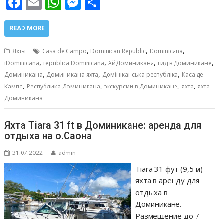
F
E
W
M
О
ac
m
h
e
т
e
ai
at
ss
п
READ MORE
b
l
s
e
р
,
,
,
Яхты
Casa de Campo
Dominican Republic
Dominicana
o
A
n
а
,
,
,
,
iDominicana
republica Dominicana
АйДоминикана
гид в Доминикане
,
,
,
o
p
g
в
Доминикана
Доминикана яхта
Домініканська республіка
Каса де
,
,
,
,
Кампо
Республика Доминикана
экскурсии в Доминикане
яхта
яхта
k
p
er
и
Доминикана
т
ь
Яхта Tiara 31 ft в Доминикане: аренда для
отдыха на о.Саона
31.07.2022
admin
Tiara 31 фут (9,5 м) —
яхта в аренду для
отдыха в
Доминикане.
Размещение до 7