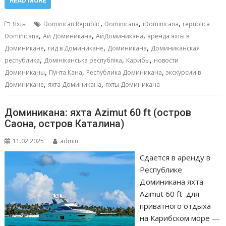
e
ai
at
ss
п
READ MORE
b
l
s
e
р
,
,
,
Яхты
Dominican Republic
Dominicana
iDominicana
republica
o
A
n
а
,
,
,
Dominicana
Ай Доминикана
АйДоминикана
аренда яхты в
,
,
,
o
p
g
в
Доминикане
гид в Доминикане
Доминикана
Доминиканская
,
,
,
республика
Домініканська республіка
Карибы
новости
k
p
er
и
,
,
,
Доминиканы
Пунта Кана
Республика Доминикана
экскурсии в
т
,
,
Доминикане
яхта Доминикана
яхты Доминикана
ь
Доминикана: яхта Azimut 60 ft (остров
Саона, остров Каталина)
11.02.2025
admin
Сдается в аренду в
Республике
Доминикана яхта
Azimut 60 ft для
приватного отдыха
на Карибском море —