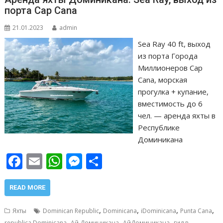
ь
порта Cap Cana
21.01.2023
admin
Sea Ray 40 ft, выход
из порта Города
Миллионеров Cap
Cana, морская
прогулка + купание,
вместимость до 6
чел. — аренда яхты в
Республике
Доминикана
F
E
W
M
О
ac
m
h
e
т
e
ai
at
ss
п
READ MORE
b
l
s
e
р
,
,
,
,
Яхты
Dominican Republic
Dominicana
iDominicana
Punta Cana
,
,
,
republica Dominicana
Ай Доминикана
АйДоминикана
гид в