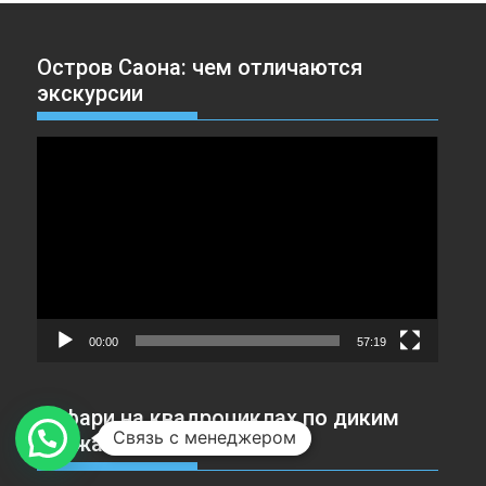
Остров Саона: чем отличаются
экскурсии
Видеоплеер
00:00
57:19
Сафари на квадроциклах по диким
Связь с менеджером
пляжам