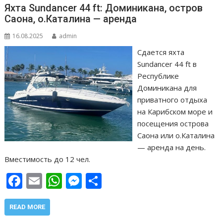
ь
Яхта Sundancer 44 ft: Доминикана, остров
Саона, о.Каталина — аренда
16.08.2025
admin
Сдается яхта
Sundancer 44 ft в
Республике
Доминикана для
приватного отдыха
на Карибском море и
посещения острова
Саона или о.Каталина
— аренда на день.
Вместимость до 12 чел.
F
E
W
M
О
ac
m
h
e
т
e
ai
at
ss
п
READ MORE