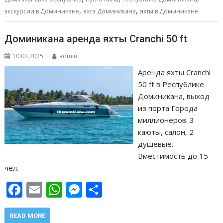
k
p
er
и
,
,
экскурсии в Доминикане
яхта Доминикана
яхты в Доминикане
т
ь
Доминикана аренда яхты Cranchi 50 ft
10.02.2025
admin
Аренда яхты Cranchi
50 ft в Республике
Доминикана, выход
из порта Города
миллионеров. 3
каюты, салон, 2
душевые.
Вместимость до 15
чел.
F
E
W
M
О
ac
m
h
e
т
e
ai
at
ss
п
READ MORE