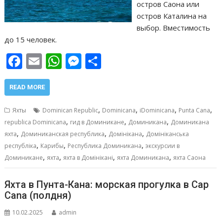
остров Саона или
остров Каталина на
выбор. Вместимость
до 15 человек.
F
E
W
M
О
ac
m
h
e
т
e
ai
at
ss
п
READ MORE
b
l
s
e
р
,
,
,
,
Яхты
Dominican Republic
Dominicana
iDominicana
Punta Cana
o
A
n
а
,
,
,
republica Dominicana
гид в Доминикане
Доминикана
Доминикана
,
,
,
o
p
g
в
яхта
Доминиканская республика
Домінікана
Домініканська
,
,
,
республіка
Карибы
Республика Доминикана
экскурсии в
k
p
er
и
,
,
,
,
Доминикане
яхта
яхта в Домінікані
яхта Доминикана
яхта Саона
т
ь
Яхта в Пунта-Кана: морская прогулка в Cap
Cana (полдня)
10.02.2025
admin