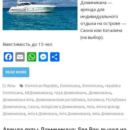
Доминикана —
аренда для
индивидуального
отдыха на острове —
Саона или Каталина
(на выбор).
Вместимость до 15 чел.
F
E
W
M
О
ac
m
h
e
т
e
ai
at
ss
п
READ MORE
b
l
s
e
р
,
,
,
Яхты
Dominican Republic
Dominicana
iDominicana
republica
o
A
n
а
,
,
,
,
Dominicana
АйДоминикана
гид в Доминикане
Доминикана
,
,
,
o
p
g
в
Доминикана яхта
Доминиканская республика
Каталина
Республика
,
,
,
,
Доминикана
Саона
экскурсии в Доминикане
яхта
яхта в аренду
k
p
er
и
,
,
,
Доминикана
яхта в Домінікані
яхта Доминикана
яхты Доминикана
т
Аренда яхты Доминикана: Sea Ray, выход из