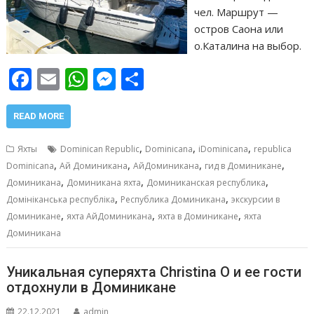
чел. Маршрут —
остров Саона или
о.Каталина на выбор.
F
E
W
M
О
ac
m
h
e
т
e
ai
at
ss
п
READ MORE
b
l
s
e
р
,
,
,
Яхты
Dominican Republic
Dominicana
iDominicana
republica
o
A
n
а
,
,
,
,
Dominicana
Ай Доминикана
АйДоминикана
гид в Доминикане
,
,
,
o
p
g
в
Доминикана
Доминикана яхта
Доминиканская республика
,
,
Домініканська республіка
Республика Доминикана
экскурсии в
k
p
er
и
,
,
,
Доминикане
яхта АйДоминикана
яхта в Доминикане
яхта
т
Доминикана
ь
Уникальная суперяхта Christina O и ее гости
отдохнули в Доминикане
22.12.2021
admin