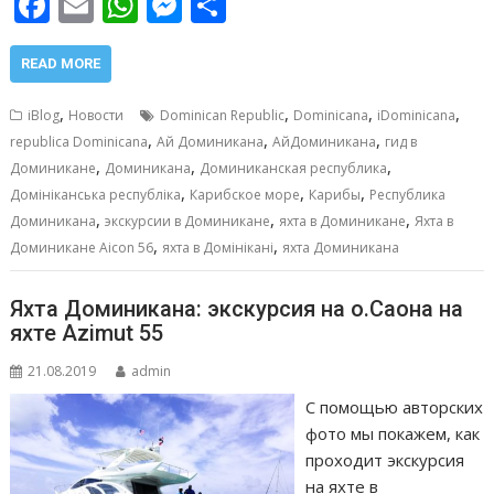
F
E
W
M
О
ac
m
h
e
т
e
ai
at
ss
п
READ MORE
b
l
s
e
р
,
,
,
,
iBlog
Новости
Dominican Republic
Dominicana
iDominicana
o
A
n
а
,
,
,
republica Dominicana
Ай Доминикана
АйДоминикана
гид в
,
,
,
o
p
g
в
Доминикане
Доминикана
Доминиканская республика
,
,
,
Домініканська республіка
Карибское море
Карибы
Республика
k
p
er
и
,
,
,
Доминикана
экскурсии в Доминикане
яхта в Доминикане
Яхта в
т
,
,
Доминикане Aicon 56
яхта в Домінікані
яхта Доминикана
ь
Яхта Доминикана: экскурсия на о.Саона на
яхте Azimut 55
21.08.2019
admin
С помощью авторских
фото мы покажем, как
проходит экскурсия
на яхте в