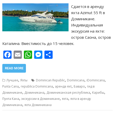
Сдается в аренду
яхта Azimut 55 ft в
Доминикане.
Индивидуальная
экскурсия на яхте:
остров Саона, остров
Каталина. Вместимость до 15 человек.
F
E
W
M
О
ac
m
h
e
т
e
ai
at
ss
п
READ MORE
b
l
s
e
р
,
,
,
,
Лучшее
Яхты
Dominican Republic
Dominicana
iDominicana
o
A
n
а
,
,
,
,
Punta Cana
republica Dominicana
аренда яхт
Баваро
гид в
,
,
,
,
o
p
g
в
Доминикане
Доминикана
Доминиканская республика
Карибы
,
,
,
Пунта Кана
экскурсии в Доминикане
яхта
яхта в аренду
k
p
er
и
,
Доминикана
яхта Доминикана
т