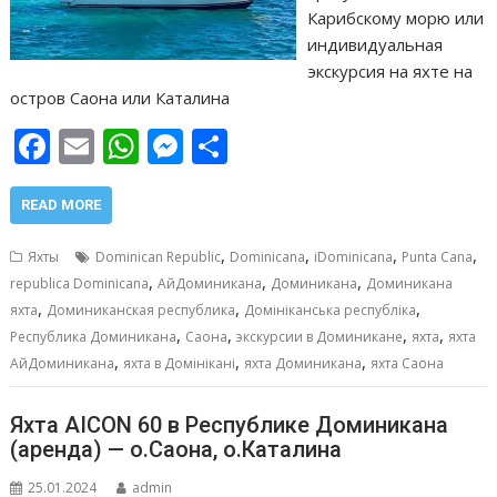
Карибскому морю или
индивидуальная
экскурсия на яхте на
остров Саона или Каталина
F
E
W
M
О
ac
m
h
e
т
e
ai
at
ss
п
READ MORE
b
l
s
e
р
,
,
,
,
Яхты
Dominican Republic
Dominicana
iDominicana
Punta Cana
o
A
n
а
,
,
,
republica Dominicana
АйДоминикана
Доминикана
Доминикана
,
,
,
o
p
g
в
яхта
Доминиканская республика
Домініканська республіка
,
,
,
,
Республика Доминикана
Саона
экскурсии в Доминикане
яхта
яхта
k
p
er
и
,
,
,
АйДоминикана
яхта в Домінікані
яхта Доминикана
яхта Саона
т
ь
Яхта AICON 60 в Республике Доминикана
(аренда) — о.Саона, о.Каталина
25.01.2024
admin