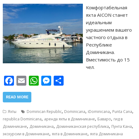
Комфортабельная
яхта AICON станет
идеальным
украшением вашего
частного отдыха в
Республике
Доминикана.
Вместимость до 15
чел.
F
E
W
M
О
ac
m
h
e
т
e
ai
at
ss
п
READ MORE
b
l
s
e
р
,
,
,
,
Яхты
Dominican Republic
Dominicana
iDominicana
Punta Cana
o
A
n
а
,
,
,
republica Dominicana
аренда яхты в Доминикане
Баваро
гид в
,
,
,
,
o
p
g
в
Доминикане
Доминикана
Доминиканская республика
Пунта Кана
,
,
экскурсии в Доминикане
яхта в Доминикане
яхта Доминикана