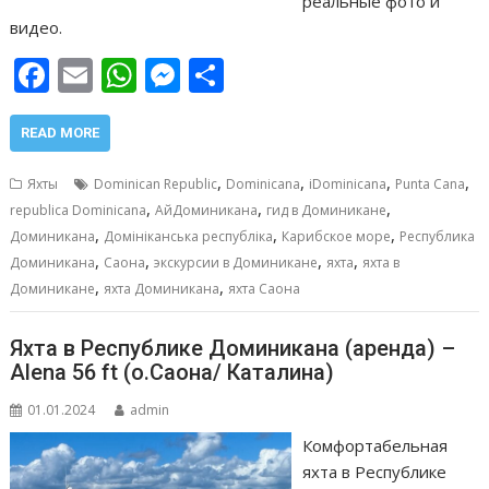
реальные фото и
видео.
F
E
W
M
О
ac
m
h
e
т
e
ai
at
ss
п
READ MORE
b
l
s
e
р
,
,
,
,
Яхты
Dominican Republic
Dominicana
iDominicana
Punta Cana
o
A
n
а
,
,
,
republica Dominicana
АйДоминикана
гид в Доминикане
,
,
,
o
p
g
в
Доминикана
Домініканська республіка
Карибское море
Республика
,
,
,
,
Доминикана
Саона
экскурсии в Доминикане
яхта
яхта в
k
p
er
и
,
,
Доминикане
яхта Доминикана
яхта Саона
т
ь
Яхта в Республике Доминикана (аренда) –
Alena 56 ft (о.Саона/ Каталина)
01.01.2024
admin
Комфортабельная
яхта в Республике