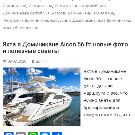
,
,
,
o
p
g
в
Доминикане
Доминикана
Доминиканская республика
,
,
,
Домініканська республіка
новости Доминиканы
Пунта Кана
k
p
er
и
,
,
,
Республика Доминикана
экскурсии в Доминикане
яхта Доминикана
т
яхты в Доминикане
ь
Яхта в Доминикане Aicon 56 ft: новые фото
и полезные советы
09.03.2020
admin
Яхта в Доминикане
Aicon 56 — новые
фото, детали
маршрута и все, что
нужно знать для
бронирования и
комфортного отдыха.