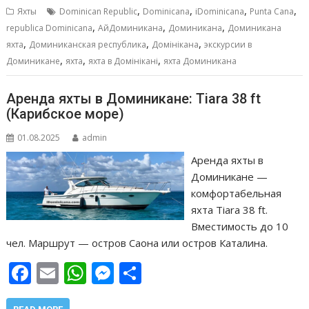
b
l
s
e
р
,
,
,
,
Яхты
Dominican Republic
Dominicana
iDominicana
Punta Cana
o
A
n
а
,
,
,
republica Dominicana
АйДоминикана
Доминикана
Доминикана
,
,
,
o
p
g
в
яхта
Доминиканская республика
Домінікана
экскурсии в
,
,
,
Доминикане
яхта
яхта в Домінікані
яхта Доминикана
k
p
er
и
т
Аренда яхты в Доминикане: Tiara 38 ft
ь
(Карибское море)
01.08.2025
admin
Аренда яхты в
Доминикане —
комфортабельная
яхта Tiara 38 ft.
Вместимость до 10
чел. Маршрут — остров Саона или остров Каталина.
F
E
W
M
О
ac
m
h
e
т