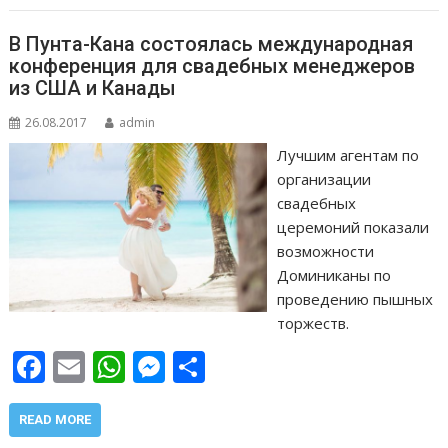
k
p
er
и
т
В Пунта-Кана состоялась международная
ь
конференция для свадебных менеджеров
из США и Канады
26.08.2017
admin
Лучшим агентам по
организации
свадебных
церемоний показали
возможности
Доминиканы по
проведению пышных
торжеств.
F
E
W
M
О
ac
m
h
e
т
e
ai
at
ss
п
READ MORE