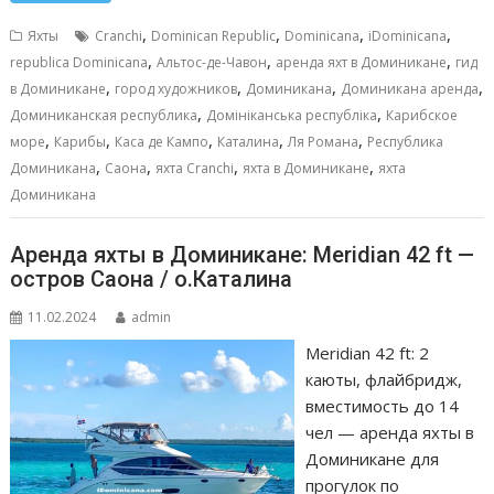
b
l
s
e
р
,
,
,
,
Яхты
Cranchi
Dominican Republic
Dominicana
iDominicana
o
A
n
а
,
,
,
republica Dominicana
Альтос-де-Чавон
аренда яхт в Доминикане
гид
,
,
,
,
o
p
g
в
в Доминикане
город художников
Доминикана
Доминикана аренда
,
,
Доминиканская республика
Домініканська республіка
Карибское
k
p
er
и
,
,
,
,
,
море
Карибы
Каса де Кампо
Каталина
Ля Романа
Республика
т
,
,
,
,
Доминикана
Саона
яхта Cranchi
яхта в Доминикане
яхта
ь
Доминикана
Аренда яхты в Доминикане: Meridian 42 ft —
остров Саона / о.Каталина
11.02.2024
admin
Meridian 42 ft: 2
каюты, флайбридж,
вместимость до 14
чел — аренда яхты в
Доминикане для
прогулок по