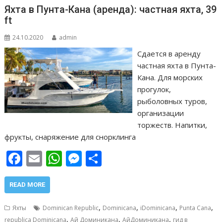
k
p
er
и
Яхта в Пунта-Кана (аренда): частная яхта, 39
т
ft
ь
24.10.2020
admin
Сдается в аренду
частная яхта в Пунта-
Кана. Для морских
прогулок,
рыболовных туров,
организации
торжеств. Напитки,
фрукты, снаряжение для снорклинга
F
E
W
M
О
ac
m
h
e
т
e
ai
at
ss
п
READ MORE
b
l
s
e
р
,
,
,
,
Яхты
Dominican Republic
Dominicana
iDominicana
Punta Cana
o
A
n
а
,
,
,
republica Dominicana
Ай Доминикана
АйДоминикана
гид в