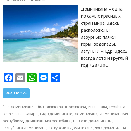
Доминикана – одна
из самых красивых
стран мира. Здесь
расположены
лазурные пляжи,
горы, водопады,
лагуны и мн.др. Здесь
всегда лето и круглый
год +28+30С.
F
E
W
M
О
ac
m
h
e
т
e
ai
at
ss
п
READ MORE
b
l
s
e
р
,
,
,
о Доминикане
Dominicana
iDominicana
Punta Cana
republica
o
A
n
а
,
,
,
,
Dominicana
Баваро
гид в Доминикане
Доминикана
Доминиканская
,
,
,
o
p
g
в
республика
Домініканська республіка
новости Доминиканы
,
,
Республика Доминикана
экскурсии в Доминикане
яхта Доминикана