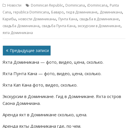
b
l
s
e
р
,
,
,
Новости
Dominican Republic
Dominicana
iDominicana
Punta
o
A
n
а
,
,
,
,
,
Cana
republica Dominicana
Баваро
гид в Доминикане
Доминикана
,
,
,
,
o
p
g
в
Карибы
новости Доминиканы
Пунта Кана
свадьба в Доминикане
,
,
,
свадьба Доминикана
свадьба Пунта-Кана
экскурсии в Доминикане
k
p
er
и
яхта Доминикана
т
ь
Навигация
Предыдущие записи
по
Яхта Доминикана — фото, видео, цена, сколько.
записям
Яхта Пунта Кана — фото, видео, цена, сколько.
Яхта Кап Кана фото, видео, сколько.
Экскурсии в Доминикане. Гид в Доминикане. Яхта остров
Саона Доминиана.
Аренда яхт в Доминикане сколько, цена.
Аренда яхты Доминикана где, по чем.