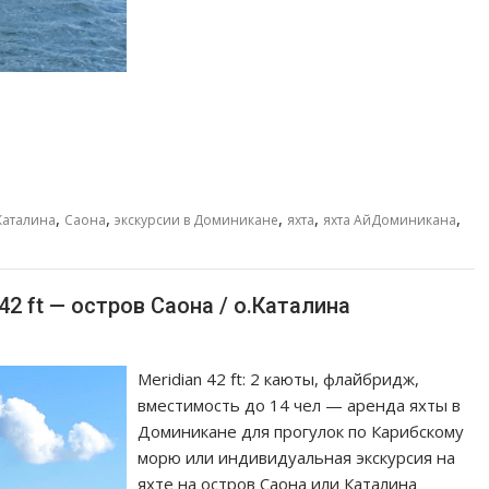
,
,
,
,
,
Каталина
Саона
экскурсии в Доминикане
яхта
яхта АйДоминикана
42 ft — остров Саона / о.Каталина
Meridian 42 ft: 2 каюты, флайбридж,
вместимость до 14 чел — аренда яхты в
Доминикане для прогулок по Карибскому
морю или индивидуальная экскурсия на
яхте на остров Саона или Каталина