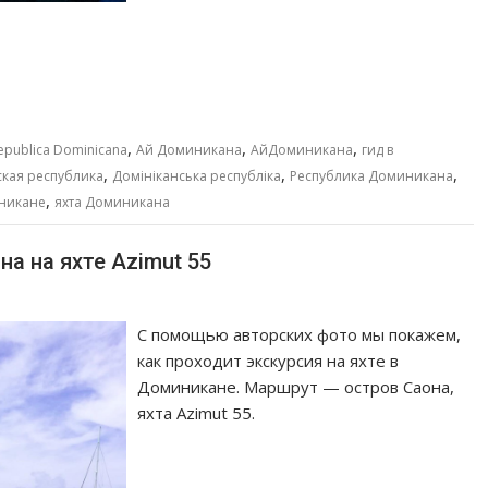
,
,
,
epublica Dominicana
Ай Доминикана
АйДоминикана
гид в
,
,
,
кая республика
Домініканська республіка
Республика Доминикана
,
иникане
яхта Доминикана
на на яхте Azimut 55
С помощью авторских фото мы покажем,
как проходит экскурсия на яхте в
Доминикане. Маршрут — остров Саона,
яхта Azimut 55.