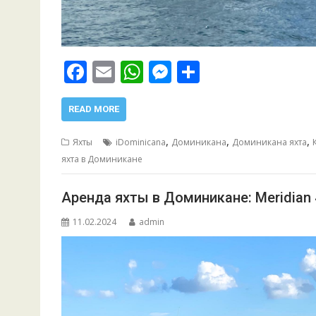
F
E
W
M
О
ac
m
h
e
т
e
ai
at
ss
п
READ MORE
b
l
s
e
р
,
,
,
Яхты
iDominicana
Доминикана
Доминикана яхта
o
A
n
а
яхта в Доминикане
o
p
g
в
Аренда яхты в Доминикане: Meridian 
k
p
er
и
т
11.02.2024
admin
ь