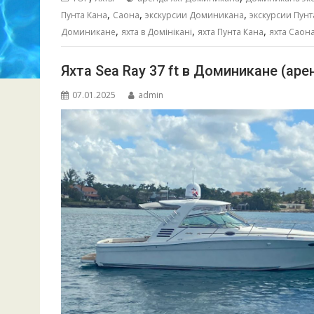
o
A
n
а
,
,
,
Пунта Кана
Саона
экскурсии Доминикана
экскурсии Пунт
,
,
,
o
p
g
в
Доминикане
яхта в Домінікані
яхта Пунта Кана
яхта Саон
k
p
er
и
Яхта Sea Ray 37 ft в Доминикане (ар
т
07.01.2025
admin
ь