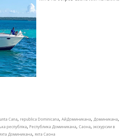
,
,
,
,
unta Cana
republica Dominicana
АйДоминикана
Доминикана
,
,
,
ька республіка
Республика Доминикана
Саона
экскурсии в
,
яхта Доминикана
яхта Саона