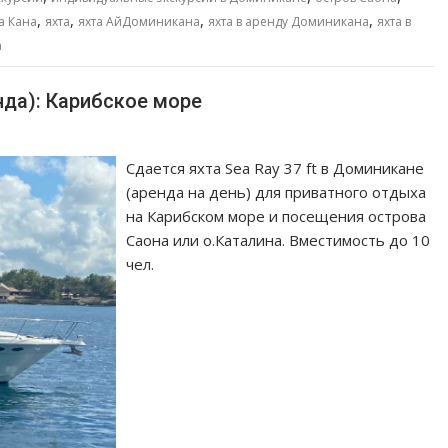
,
,
,
,
а Кана
яхта
яхта АйДоминикана
яхта в аренду Доминикана
яхта в
а
енда): Карибское море
Сдается яхта Sea Ray 37 ft в Доминикане
(аренда на день) для приватного отдыха
на Карибском море и посещения острова
Саона или о.Каталина. Вместимость до 10
чел.