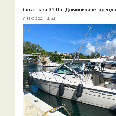
k
p
er
и
Яхта Tiara 31 ft в Доминикане: аренд
т
31.07.2022
admin
ь