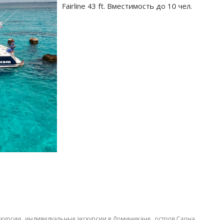
Fairline 43 ft. Вместимость до 10 чел.
,
,
,
скурсии
индивидуальные экскурсии в Доминикане
остров Саона