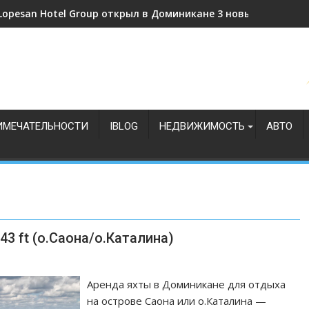
Lopesan Hotel Group открыл в Доминикане 3 новых отеля
Доминикана делает ставку на спортивный туризм
ИМЕЧАТЕЛЬНОСТИ
IBLOG
НЕДВИЖИМОСТЬ
АВТО
43 ft (о.Саона/о.Каталина)
Аренда яхты в Доминикане для отдыха
на острове Саона или о.Каталина —