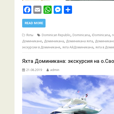
F
E
W
M
О
ac
m
h
e
т
e
ai
at
ss
п
READ MORE
b
l
s
e
р
,
,
,
Яхты
Dominican Republic
Dominicana
iDominicana
r
o
A
n
а
,
,
,
Доминикане
Доминикана
Доминикана яхта
Доминиканс
,
,
o
p
g
в
экскурсии в Доминикане
яхта АйДоминикана
яхта в Дом
k
p
er
и
Яхта Доминикана: экскурсия на о.Сао
т
21.08.2019
admin
ь