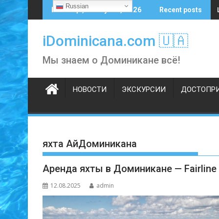
Skip
Russian
Пятница, 7 августа, 2026
Recent posts
to
content
iDominicana.com 🇺🇦
Мы знаем о Доминикане всё!
НОВОСТИ
ЭКСКУРСИИ
ДОСТОПР
яхта АйДоминикана
Аренда яхты в Доминикане — Fairline 
12.08.2025
admin