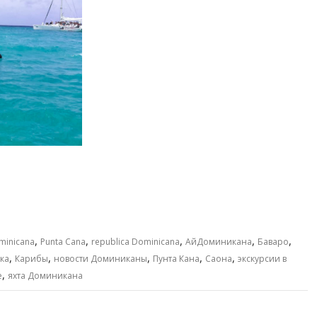
,
,
,
,
,
minicana
Punta Cana
republica Dominicana
АйДоминикана
Баваро
,
,
,
,
,
ка
Карибы
новости Доминиканы
Пунта Кана
Саона
экскурсии в
,
е
яхта Доминикана